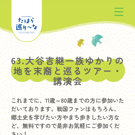
たはら巡り〜なとは
63.大谷吉継一族ゆかりの
プログラム一覧
地を末裔と巡るツアー・
講演会
お知らせ
これまでに、11歳～80歳までの方に参加いた
だいております。戦国ファンはもちろん、
郷土史を学びたい方やまち歩きしたい方な
ど、無料ですので是非お気軽にご参加くだ
参加方法
さい！