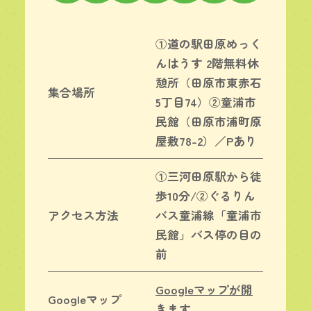
①道の駅田原めっく
んはうす 2階無料休
憩所（田原市東赤石
集合場所
5丁目74）②童浦市
民館（田原市浦町原
屋敷78-2）／Pあり
①三河田原駅から徒
歩10分/②ぐるりん
アクセス方法
バス童浦線「童浦市
民館」バス停の目の
前
Googleマップが開
Googleマップ
きます