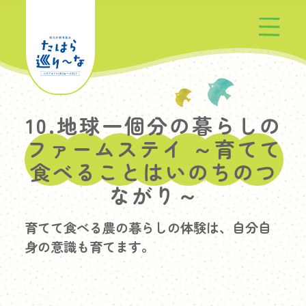
たはら巡り〜なとは
10.地球一個分の暮らしの
ファームステイ ～育てて
プログラム一覧
食べることはいのちのつ
ながり～
お知らせ
育てて食べる農の暮らしの体験は、自分自
身の意識も育てます。
参加方法