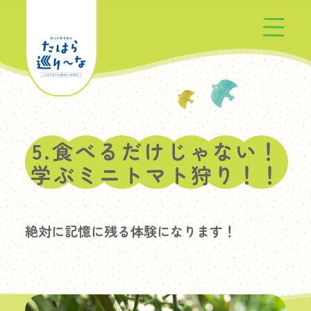
たはら巡り〜なとは
5.食べるだけじゃない！
プログラム一覧
学ぶミニトマト狩り！！
お知らせ
絶対に記憶に残る体験になります！
参加方法