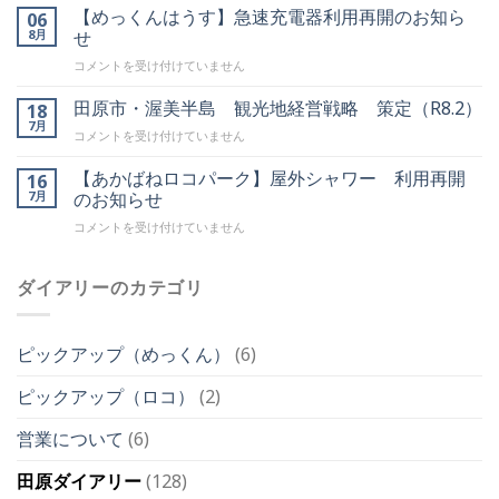
レ
【めっくんはうす】急速充電器利用再開のお知ら
今
06
ス
秋
8月
せ
ト
以
【め
コメントを受け付けていません
ラ
降
っ
ン
の
く
田原市・渥美半島 観光地経営戦略 策定（R8.2）
岬
18
営
ん
め
7月
業
田
コメントを受け付けていません
は
ぐ
時
原
う
り
間
市・
【あかばねロコパーク】屋外シャワー 利用再開
16
す】
亭
変
渥
7月
のお知らせ
急
田
更
美
速
原
の
【あ
コメントを受け付けていません
半
充
店】
お
か
島
電
一
知
ば
観
器
部、
ら
ね
ダイアリーのカテゴリ
光
利
提
せ
ロ
地
用
供
は
コ
経
再
メ
パ
営
開
ピックアップ（めっくん）
(6)
ニ
ー
戦
の
ュ
ク】
略
お
ー
ピックアップ（ロコ）
(2)
屋
策
知
変
外
定
ら
更
シ
営業について
(6)
（R8.2）
せ
の
ャ
は
は
お
ワ
田原ダイアリー
(128)
知
ー