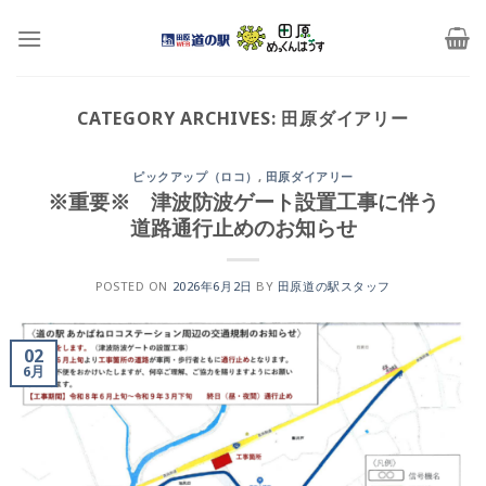
Skip
to
content
CATEGORY ARCHIVES:
田原ダイアリー
ピックアップ（ロコ）
,
田原ダイアリー
※重要※ 津波防波ゲート設置工事に伴う
道路通行止めのお知らせ
POSTED ON
2026年6月2日
BY
田原道の駅スタッフ
02
6月