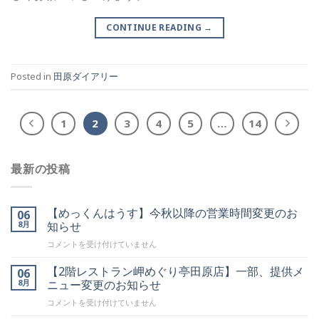
CONTINUE READING
→
Posted in
田原ダイアリー
1
2
3
4
5
…
14
最新の投稿
【めっくんはうす】今秋以降の営業時間変更のお
06
8月
知らせ
【め
コメントを受け付けていません
っ
く
【2階レストラン岬めぐり亭田原店】一部、提供メ
06
ん
8月
ニュー変更のお知らせ
は
【2
コメントを受け付けていません
う
階
す】