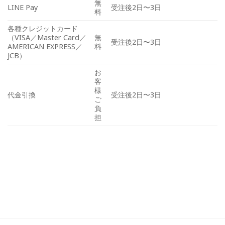
無
LINE Pay
受注後2日〜3日
料
各種クレジットカード
（VISA／Master Card／
無
受注後2日〜3日
AMERICAN EXPRESS／
料
JCB）
お
客
様
代金引換
受注後2日〜3日
ご
負
担