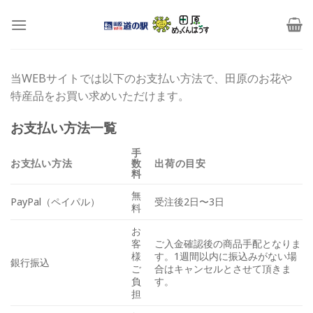
Skip
to
content
当WEBサイトでは以下のお支払い方法で、田原のお花や
特産品をお買い求めいただけます。
お支払い方法一覧
手
お支払い方法
数
出荷の目安
料
無
PayPal（ペイパル）
受注後2日〜3日
料
お
客
ご入金確認後の商品手配となりま
様
す。1週間以内に振込みがない場
銀行振込
ご
合はキャンセルとさせて頂きま
負
す。
担