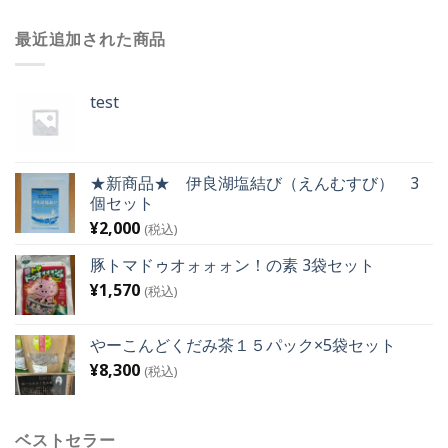
最近追加された商品
test
★新商品★ 伊良湖塩結び（えんむすび） 3
個セット
¥
2,000
(税込)
豚トマドゥオォォォン！の素 3袋セット
¥
1,570
(税込)
やーこんどくだみ茶１５パック×5袋セット
¥
8,300
(税込)
ベストセラー