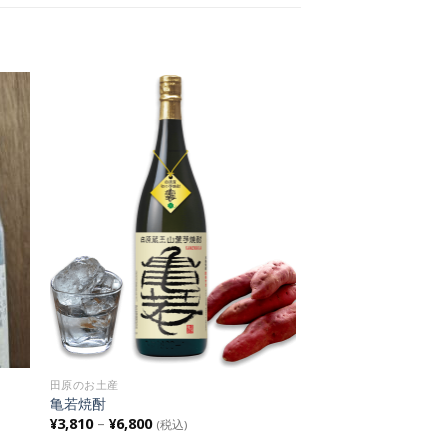
 to
Add to
ist
Wishlist
田原のお土産
亀若焼酎
¥
3,810
–
¥
6,800
(税込)