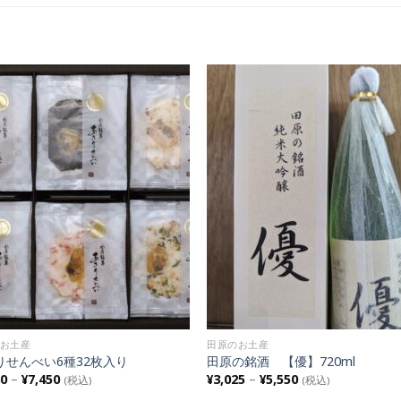
Add to
Add
Wishlist
Wishl
お土産
田原のお土産
りせんべい6種32枚入り
田原の銘酒 【優】720ml
80
–
¥
7,450
¥
3,025
–
¥
5,550
(税込)
(税込)