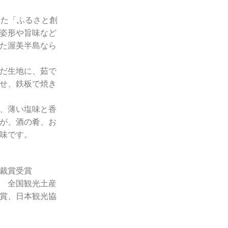
れた「ふるさと創
姿形や旨味など
た渥美半島なら
だ生地に、茹で
せ、鉄板で焼き
、薄い塩味と香
が、酒の肴、お
味です。
裁賞受賞
 全国観光土産
賞、日本観光協