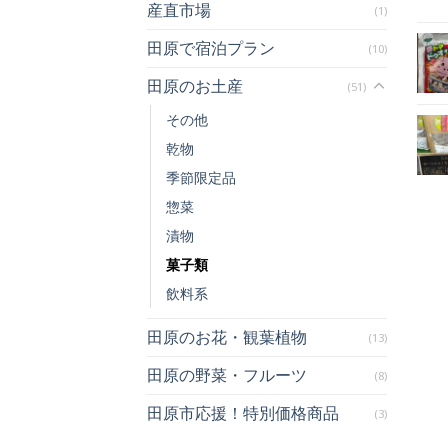
産直市場
(1)
田原で宿泊プラン
(10)
田原のお土産
(51)
その他
乾物
季節限定品
惣菜
漬物
菓子類
飲料系
田原のお花・観葉植物
(13)
田原の野菜・フルーツ
(8)
田原市応援！特別価格商品
(3)