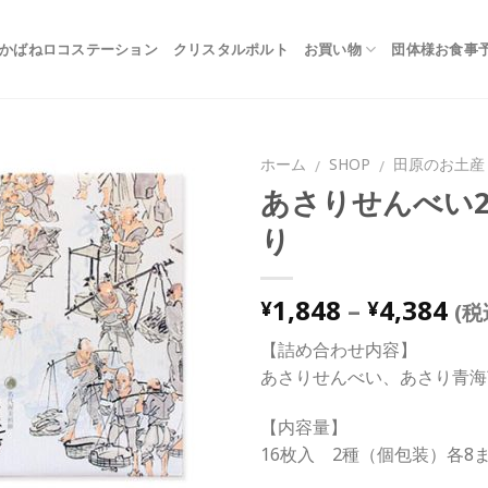
かばねロコステーション
クリスタルポルト
お買い物
団体様お食事
ホーム
SHOP
田原のお土産
/
/
あさりせんべい2
り
Add to
Wishlist
1,848
–
4,384
¥
¥
(税
【詰め合わせ内容】
あさりせんべい、あさり青海
【内容量】
16枚入 2種（個包装）各8