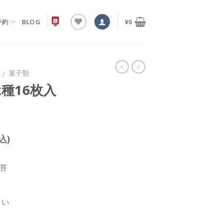
予約
BLOG
¥
0
菓子類
/
種16枚入
込)
苔
まい