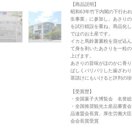
【商品説明】
昭和63年竹下内閣の下行わ
生事業」に参加し、あさりの
を試行錯誤を重ね、商品化し
ではのお土産です。
イカと馬鈴薯澱粉を混ぜ込ん
て身を剥いたあさりを一粒の
上げます。
あさりの旨味がほのかに香り
ばしくパリパリした歯ざわり
茶請けにもいけると評判の珍
【受賞歴】
・全国菓子大博覧会 名誉総
・全国推奨観光土産品審査会
品連盟会長賞、厚生労働大臣
会会長賞受賞