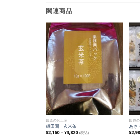
関連商品
Add to
Add to
Wishlist
Wishlist
田原のお土産
田原の
ット
磯田園 玄米茶
あさ
¥
2,160
–
¥
3,820
¥
2,9
税込)
(税込)