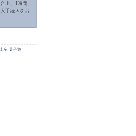
合上、1時間
購入手続きをお
土産
,
菓子類