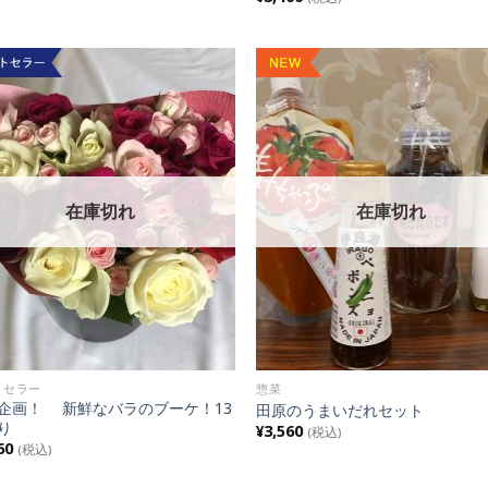
Add to
Add
Wishlist
Wish
在庫切れ
在庫切れ
トセラー
惣菜
企画！ 新鮮なバラのブーケ！13
田原のうまいだれセット
入り
¥
3,560
(税込)
60
(税込)