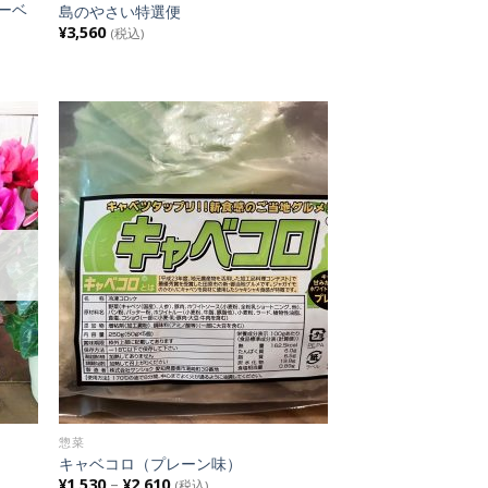
ーベ
島のやさい特選便
¥
3,560
(税込)
 to
Add to
list
Wishlist
惣菜
キャベコロ（プレーン味）
¥
1,530
–
¥
2,610
(税込)