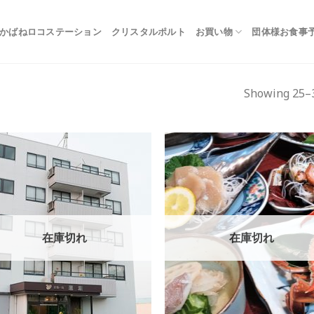
かばねロコステーション
クリスタルポルト
お買い物
団体様お食事
Showing 25–3
Add to
Add
Wishlist
Wish
在庫切れ
在庫切れ