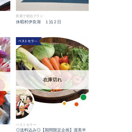
田原で宿泊プラン
休暇村伊良湖 １泊２日
 to
Add to
list
Wishlist
在庫切れ
ベストセラー
◎送料込み◎【期間限定企画】渥美半