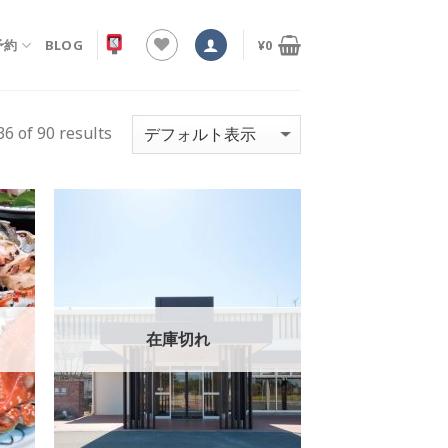
予約
BLOG
¥
0
6 of 90 results
 to
Add to
list
Wishlist
在庫切れ