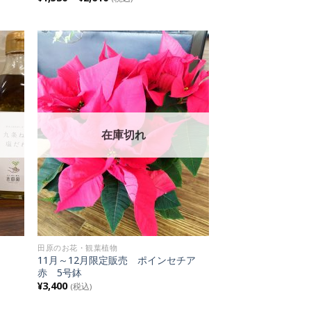
 to
Add to
list
Wishlist
在庫切れ
田原のお花・観葉植物
11月～12月限定販売 ポインセチア
赤 5号鉢
¥
3,400
(税込)