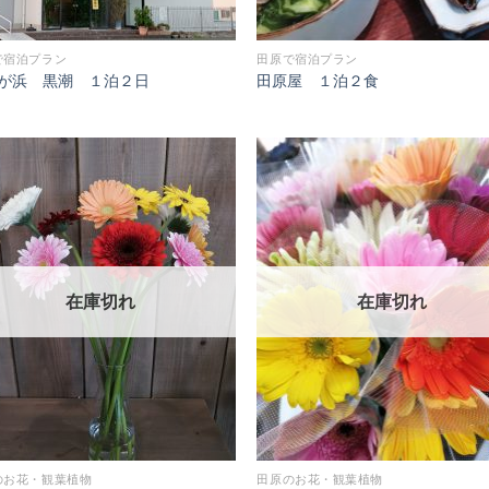
で宿泊プラン
田原で宿泊プラン
が浜 黒潮 １泊２日
田原屋 １泊２食
Add to
Add
Wishlist
Wish
在庫切れ
在庫切れ
のお花・観葉植物
田原のお花・観葉植物