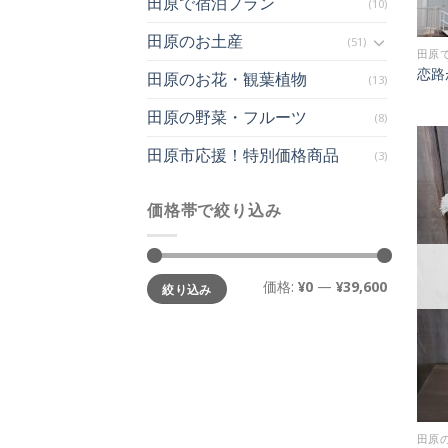
田原で宿泊プラン
(10)
田原のお土産
(51)
田原
恋路
田原のお花・観葉植物
(13)
田原の野菜・フルーツ
(8)
田原市応援！特別価格商品
(3)
価格帯で絞り込み
最
最
価格:
¥0
—
¥39,600
絞り込み
低
高
価
価
格
格
田原