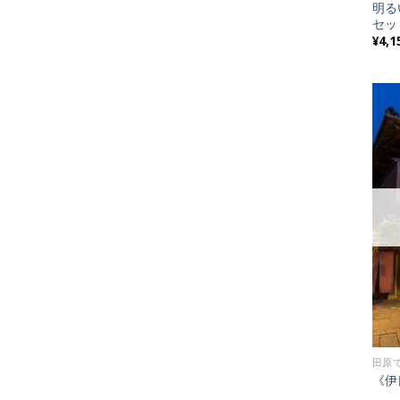
明る
セッ
¥
4,1
田原
《伊