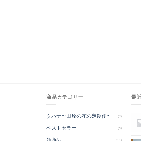
商品カテゴリー
最
タハナ〜田原の花の定期便〜
(2)
ベストセラー
(9)
新商品
(11)