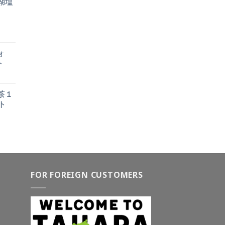
湖塩
び）
ォ
ト
茶１
ト
FOR FOREIGN CUSTOMERS