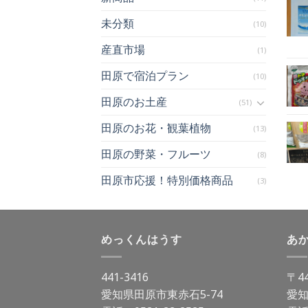
未分類
(10)
産直市場
(1)
田原で宿泊プラン
(10)
田原のお土産
(51)
田原のお花・観葉植物
(13)
田原の野菜・フルーツ
(8)
田原市応援！特別価格商品
(3)
めっくんはうす
あ
441-3416
〒44
愛知県田原市東赤石5-74
愛知