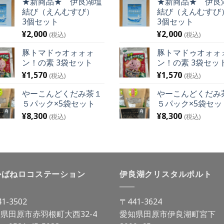
★新商品★ 伊良湖塩
★新商品★ 伊良
結び（えんむすび）
結び（えんむす
3個セット
3個セット
¥
2,000
¥
2,000
(税込)
(税込)
豚トマドゥオォォォ
豚トマドゥオォォ
ン！の素 3袋セット
ン！の素 3袋セッ
¥
1,570
¥
1,570
(税込)
(税込)
やーこんどくだみ茶１
やーこんどくだみ
５パック×5袋セット
５パック×5袋セッ
¥
8,300
¥
8,300
(税込)
(税込)
かばねロコステーション
伊良湖クリスタルポルト
1-3502
〒441-3624
県田原市赤羽根町大西32-4
愛知県田原市伊良湖町宮下