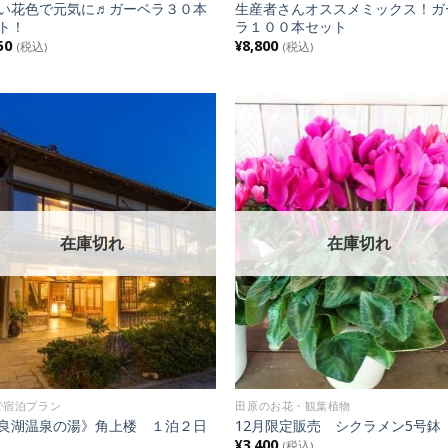
い花色で元気に♬ガーベラ３０本
生産者さんオススメミックス！ガ
ト！
ラ１００本セット
50
¥
8,800
(税込)
(税込)
Add to
Add
Wishlist
Wish
在庫切れ
在庫切れ
で宿泊プラン
田原のお花・観葉植物
良湖温泉の湯》角上楼 １泊２日
12月限定販売 シクラメン5号鉢
¥
3,400
(税込)