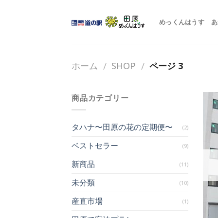
Skip
to
めっくんはうす
あ
content
ホーム
SHOP
ページ 3
/
/
商品カテゴリー
タハナ〜田原の花の定期便〜
(2)
ベストセラー
(9)
新商品
(11)
未分類
(10)
産直市場
(1)