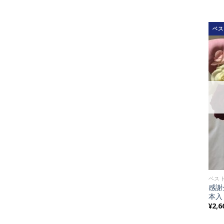
ベス
感謝
本
¥
2,6