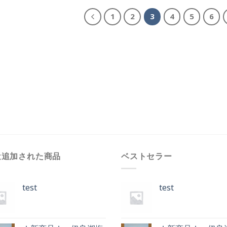
1
2
3
4
5
6
近追加された商品
ベストセラー
test
test