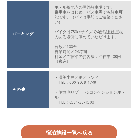
ホテル敷地内の屋外駐車場です。
乗用車をはじめ、バス車両でも駐車可
能です。（バスは事前にご連絡くださ
い）
バイクは750ccサイズで4台程度は屋根
パーキング
のある場所に停めていただけます。
台数／100台
営業時間／24時間
料金／ご宿泊のお客様：滞在中500円
（税込）
・渥美半島とまとランド
TEL：090-8959-1749
その他
・伊良湖リゾート&コンベンションホテ
ル
TEL：0531-35-1500
宿泊施設一覧へ戻る