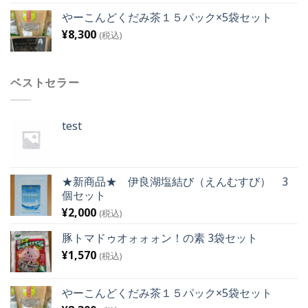
やーこんどくだみ茶１５パック×5袋セット
¥
8,300
(税込)
ベストセラー
test
★新商品★ 伊良湖塩結び（えんむすび） 3
個セット
¥
2,000
(税込)
豚トマドゥオォォォン！の素 3袋セット
¥
1,570
(税込)
やーこんどくだみ茶１５パック×5袋セット