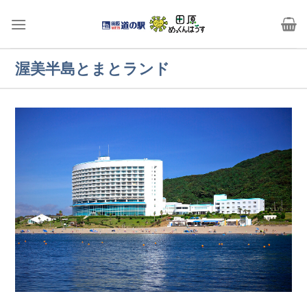
Skip
to
content
渥美半島とまとランド