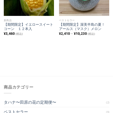
新商品
ベストセラー
【期間限定】イエロースイート
【期間限定】渥美半島の夏！
コーン １２本入
アールス（マスク）メロン
¥
3,460
¥
2,410
–
¥
10,230
(税込)
(税込)
商品カテゴリー
タハナ〜田原の花の定期便〜
(2)
ベストセラー
(9)