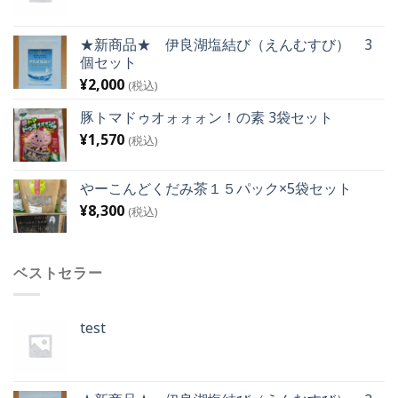
★新商品★ 伊良湖塩結び（えんむすび） 3
個セット
¥
2,000
(税込)
豚トマドゥオォォォン！の素 3袋セット
¥
1,570
(税込)
やーこんどくだみ茶１５パック×5袋セット
¥
8,300
(税込)
ベストセラー
test