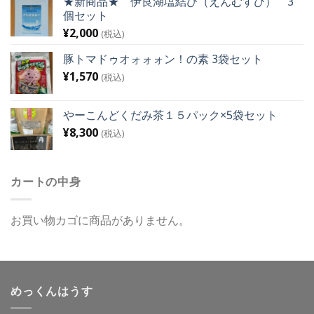
★新商品★ 伊良湖塩結び（えんむすび） 3
個セット
¥
2,000
(税込)
豚トマドゥオォォォン！の素 3袋セット
¥
1,570
(税込)
やーこんどくだみ茶１５パック×5袋セット
¥
8,300
(税込)
カートの中身
お買い物カゴに商品がありません。
めっくんはうす