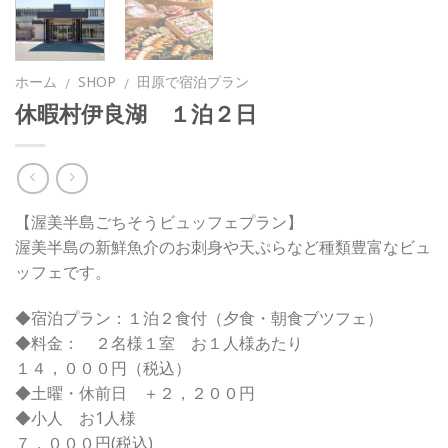
ホーム
SHOP
田原で宿泊プラン
/
/
休暇村伊良湖 １泊２日
【渥美半島ごちそうビュッフェプラン】
渥美半島の新鮮魚介のお刺身や天ぷらなど種類豊富なビュ
ッフェです。
◆宿泊プラン：１泊２食付（夕食・朝食ブツフェ）
◆料金： ２名様１室 お１人様あたり
１４，０００円（税込）
◆土曜・休前日 ＋２，２００円
◆小人 お1人様
７，０００円(税込)