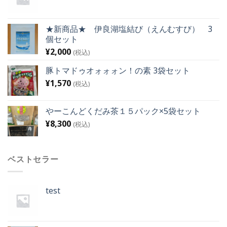
★新商品★ 伊良湖塩結び（えんむすび） 3
個セット
¥
2,000
(税込)
豚トマドゥオォォォン！の素 3袋セット
¥
1,570
(税込)
やーこんどくだみ茶１５パック×5袋セット
¥
8,300
(税込)
ベストセラー
test