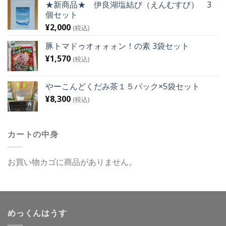
★新商品★ 伊良湖塩結び（えんむすび） 3
個セット
¥
2,000
(税込)
豚トマドゥオォォォン！の素 3袋セット
¥
1,570
(税込)
やーこんどくだみ茶１５パック×5袋セット
¥
8,300
(税込)
カートの中身
お買い物カゴに商品がありません。
めっくんはうす