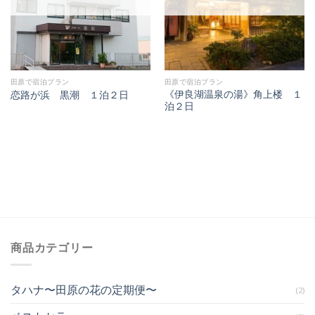
田原で宿泊プラン
田原で宿泊プラン
《伊良湖温泉の湯》角上楼 １
恋路が浜 黒潮 １泊２日
泊２日
商品カテゴリー
タハナ〜田原の花の定期便〜
(2)