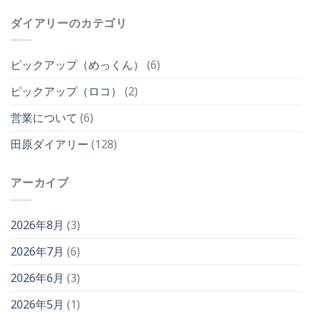
電
一
知
ば
観
器
部、
ら
ね
ダイアリーのカテゴリ
光
利
提
せ
ロ
地
用
供
は
コ
経
再
メ
パ
営
開
ピックアップ（めっくん）
(6)
ニ
ー
戦
の
ュ
ク】
略
お
ー
ピックアップ（ロコ）
(2)
屋
策
知
変
外
定
ら
更
シ
営業について
(6)
（R8.2）
せ
の
ャ
は
は
お
ワ
田原ダイアリー
(128)
知
ー
ら
利
せ
用
アーカイブ
は
再
開
の
お
2026年8月
(3)
知
ら
2026年7月
(6)
せ
は
2026年6月
(3)
2026年5月
(1)