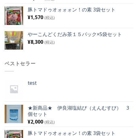
豚トマドゥオォォォン！の素 3袋セット
¥
1,570
(税込)
やーこんどくだみ茶１５パック×5袋セット
¥
8,300
(税込)
ベストセラー
test
★新商品★ 伊良湖塩結び（えんむすび） 3
個セット
¥
2,000
(税込)
豚トマドゥオォォォン！の素 3袋セット