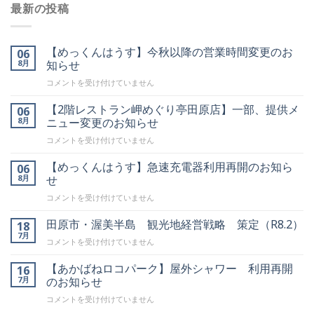
最新の投稿
【めっくんはうす】今秋以降の営業時間変更のお
06
8月
知らせ
【め
コメントを受け付けていません
っ
く
【2階レストラン岬めぐり亭田原店】一部、提供メ
06
ん
8月
ニュー変更のお知らせ
は
【2
コメントを受け付けていません
う
階
す】
レ
【めっくんはうす】急速充電器利用再開のお知ら
今
06
ス
秋
8月
せ
ト
以
【め
コメントを受け付けていません
ラ
降
っ
ン
の
く
田原市・渥美半島 観光地経営戦略 策定（R8.2）
岬
18
営
ん
め
7月
業
田
コメントを受け付けていません
は
ぐ
時
原
う
り
間
市・
【あかばねロコパーク】屋外シャワー 利用再開
16
す】
亭
変
渥
7月
のお知らせ
急
田
更
美
速
原
の
【あ
コメントを受け付けていません
半
充
店】
お
か
島