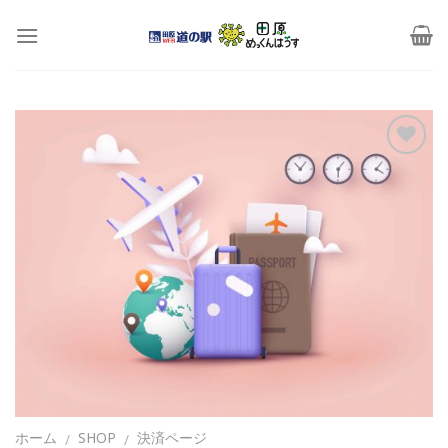
Skip
to
content
Add to
Wishlist
ホーム
SHOP
決済ページ
/
/