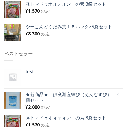
豚トマドゥオォォォン！の素 3袋セット
¥
1,570
(税込)
やーこんどくだみ茶１５パック×5袋セット
¥
8,300
(税込)
ベストセラー
test
★新商品★ 伊良湖塩結び（えんむすび） 3
個セット
¥
2,000
(税込)
豚トマドゥオォォォン！の素 3袋セット
¥
1,570
(税込)